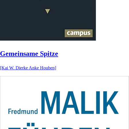
Gemeinsame Spitze
[Kai W. Dierke Anke Houben]