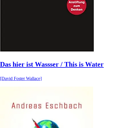
Das hier ist Wassser / This is Water
[David Foster Wallace]