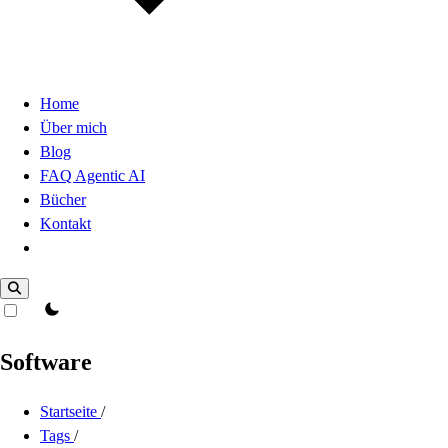
Home
Über mich
Blog
FAQ Agentic AI
Bücher
Kontakt
Dark Mode
theme switcher
Software
Startseite
/
Tags
/