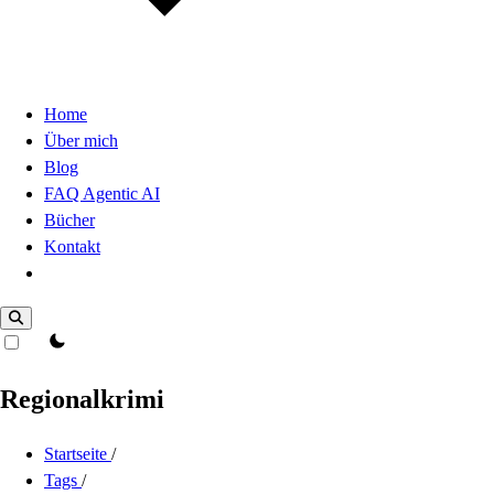
Home
Über mich
Blog
FAQ Agentic AI
Bücher
Kontakt
Dark Mode
theme switcher
Regionalkrimi
Startseite
/
Tags
/