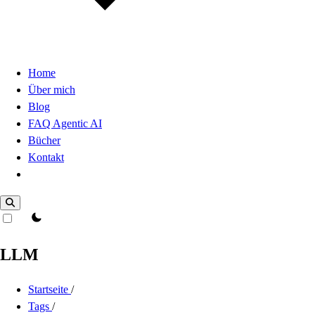
Home
Über mich
Blog
FAQ Agentic AI
Bücher
Kontakt
Dark Mode
theme switcher
LLM
Startseite
/
Tags
/