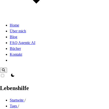
Home
Über mich
Blog
FAQ Agentic AI
Bücher
Kontakt
Dark Mode
theme switcher
Lebenshilfe
Startseite
/
Tags
/