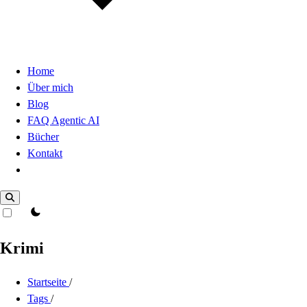
Home
Über mich
Blog
FAQ Agentic AI
Bücher
Kontakt
Dark Mode
theme switcher
Krimi
Startseite
/
Tags
/