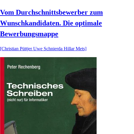
Vom Durchschnittsbewerber zum
Wunschkandidaten. Die optimale
Bewerbungsmappe
[Christian Püttjer Uwe Schnierda Hillar Mets]