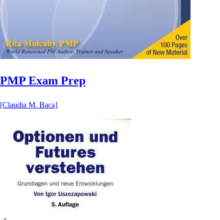
PMP Exam Prep
[Claudia M. Baca]