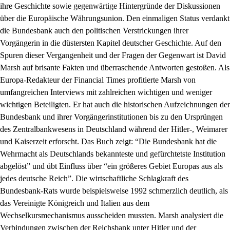
ihre Geschichte sowie gegenwärtige Hintergründe der Diskussionen
über die Europäische Währungsunion. Den einmaligen Status verdankt
die Bundesbank auch den politischen Verstrickungen ihrer
Vorgängerin in die düstersten Kapitel deutscher Geschichte. Auf den
Spuren dieser Vergangenheit und der Fragen der Gegenwart ist David
Marsh auf brisante Fakten und überraschende Antworten gestoßen. Als
Europa-Redakteur der Financial Times profitierte Marsh von
umfangreichen Interviews mit zahlreichen wichtigen und weniger
wichtigen Beteiligten. Er hat auch die historischen Aufzeichnungen der
Bundesbank und ihrer Vorgängerinstitutionen bis zu den Ursprüngen
des Zentralbankwesens in Deutschland während der Hitler-, Weimarer
und Kaiserzeit erforscht. Das Buch zeigt: “Die Bundesbank hat die
Wehrmacht als Deutschlands bekannteste und gefürchtetste Institution
abgelöst” und übt Einfluss über “ein größeres Gebiet Europas aus als
jedes deutsche Reich”. Die wirtschaftliche Schlagkraft des
Bundesbank-Rats wurde beispielsweise 1992 schmerzlich deutlich, als
das Vereinigte Königreich und Italien aus dem
Wechselkursmechanismus ausscheiden mussten. Marsh analysiert die
Verbindungen zwischen der Reichsbank unter Hitler und der