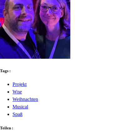
Tags :
Projekt
Wne
Weihnachten
Musical
Spaß
Teilen :