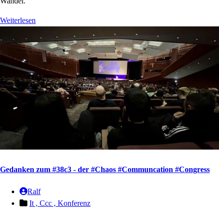
Wandel.
Weiterlesen
Gedanken zum #38c3 - der #Chaos #Communcation #Congress
Ralf
It ,
Ccc ,
Konferenz