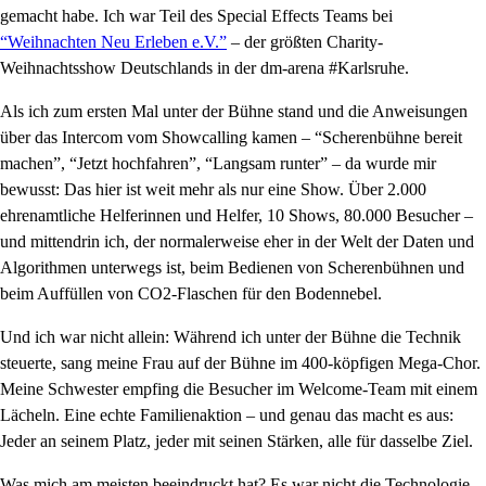
gemacht habe. Ich war Teil des Special Effects Teams bei
“Weihnachten Neu Erleben e.V.”
– der größten Charity-
Weihnachtsshow Deutschlands in der dm-arena #Karlsruhe.
Als ich zum ersten Mal unter der Bühne stand und die Anweisungen
über das Intercom vom Showcalling kamen – “Scherenbühne bereit
machen”, “Jetzt hochfahren”, “Langsam runter” – da wurde mir
bewusst: Das hier ist weit mehr als nur eine Show. Über 2.000
ehrenamtliche Helferinnen und Helfer, 10 Shows, 80.000 Besucher –
und mittendrin ich, der normalerweise eher in der Welt der Daten und
Algorithmen unterwegs ist, beim Bedienen von Scherenbühnen und
beim Auffüllen von CO2-Flaschen für den Bodennebel.
Und ich war nicht allein: Während ich unter der Bühne die Technik
steuerte, sang meine Frau auf der Bühne im 400-köpfigen Mega-Chor.
Meine Schwester empfing die Besucher im Welcome-Team mit einem
Lächeln. Eine echte Familienaktion – und genau das macht es aus:
Jeder an seinem Platz, jeder mit seinen Stärken, alle für dasselbe Ziel.
Was mich am meisten beeindruckt hat? Es war nicht die Technologie.