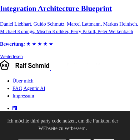
Integration Architecture Blueprint
Daniel Liebhart, Guido Schmutz, Marcel Lattmann, Markus Heinisch,
Michael Könings, Mischa Kölliker, Perry Pakull, Peter Welkenbach
Bewertung:
★
★
★
★
★
Weiterlesen
Über mich
FAQ Agentic AI
Impressum
Ich möchte
third party code
nutzen, um die Funktion der
WEbseite zu verbessern.