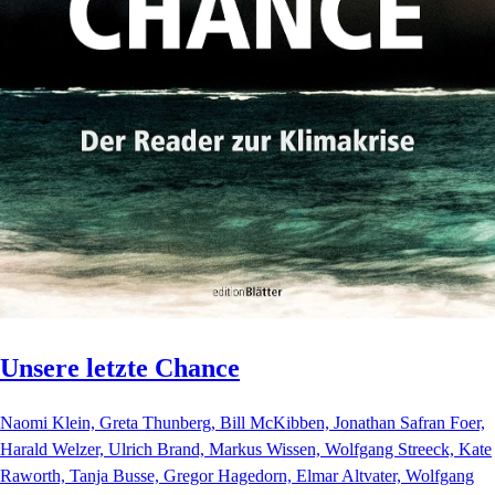
Unsere letzte Chance
Naomi Klein, Greta Thunberg, Bill McKibben, Jonathan Safran Foer,
Harald Welzer, Ulrich Brand, Markus Wissen, Wolfgang Streeck, Kate
Raworth, Tanja Busse, Gregor Hagedorn, Elmar Altvater, Wolfgang