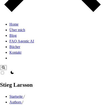
Home
Über mich
Blog
FAQ Agentic AI
Bücher
Kontakt
Dark Mode
theme switcher
Stieg Larsson
Startseite
/
Authors
/