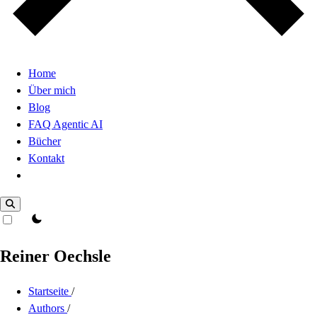
Home
Über mich
Blog
FAQ Agentic AI
Bücher
Kontakt
Dark Mode
theme switcher
Reiner Oechsle
Startseite
/
Authors
/