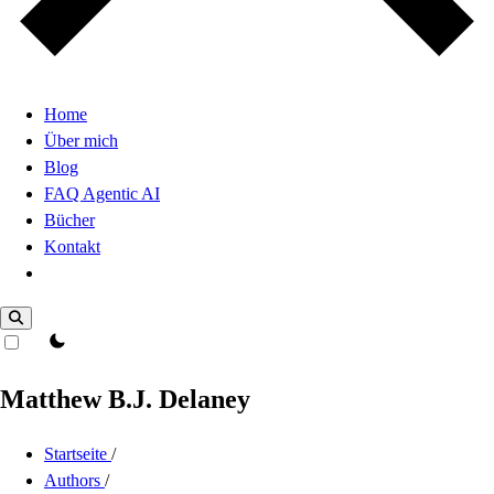
Home
Über mich
Blog
FAQ Agentic AI
Bücher
Kontakt
Dark Mode
theme switcher
Matthew B.J. Delaney
Startseite
/
Authors
/