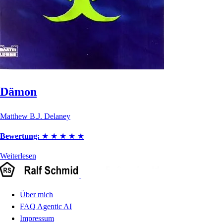
Dämon
Matthew B.J. Delaney
Bewertung:
★
★
★
★
★
Weiterlesen
Über mich
FAQ Agentic AI
Impressum