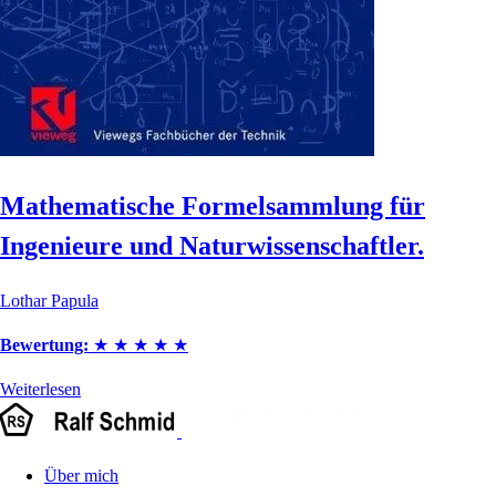
Mathematische Formelsammlung für
Ingenieure und Naturwissenschaftler.
Lothar Papula
Bewertung:
★
★
★
★
★
Weiterlesen
Über mich