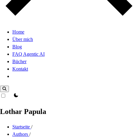
Home
Über mich
Blog
FAQ Agentic AI
Bücher
Kontakt
Dark Mode
theme switcher
Lothar Papula
Startseite
/
Authors
/