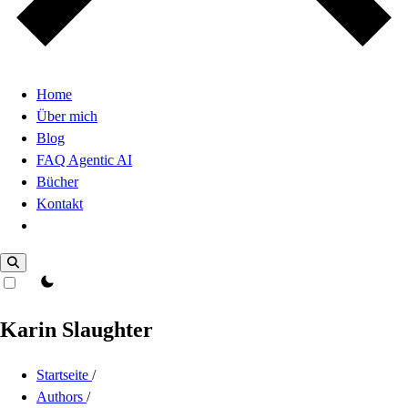
Home
Über mich
Blog
FAQ Agentic AI
Bücher
Kontakt
Dark Mode
theme switcher
Karin Slaughter
Startseite
/
Authors
/