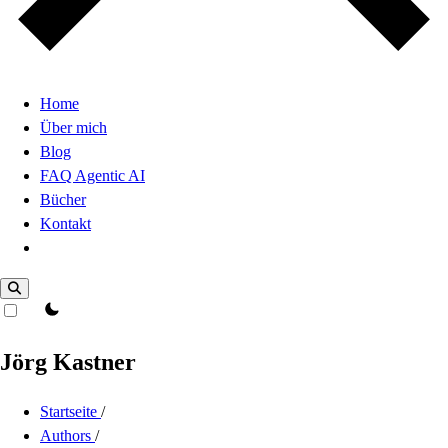
Home
Über mich
Blog
FAQ Agentic AI
Bücher
Kontakt
Dark Mode
theme switcher
Jörg Kastner
Startseite
/
Authors
/