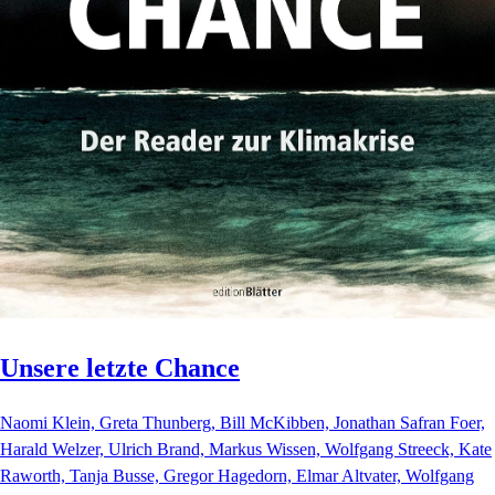
Unsere letzte Chance
Naomi Klein, Greta Thunberg, Bill McKibben, Jonathan Safran Foer,
Harald Welzer, Ulrich Brand, Markus Wissen, Wolfgang Streeck, Kate
Raworth, Tanja Busse, Gregor Hagedorn, Elmar Altvater, Wolfgang