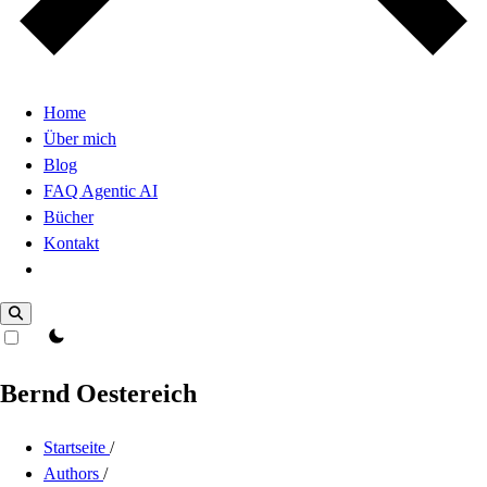
Home
Über mich
Blog
FAQ Agentic AI
Bücher
Kontakt
Dark Mode
theme switcher
Bernd Oestereich
Startseite
/
Authors
/